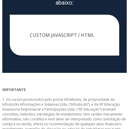
abaixo:
CUSTOM JAVASCRIPT / HTML
IMPORTANTE
1. Os cursos promovidos pelo portal InfoMoney, de propriedade da
Infostocks Informações e Sistemas Ltda. (“Infostocks”), e da XP Educação
Assessoria Empresarial e Participações Ltda. (“XP Educação”) ensinam
conceitos, métodos, estratégias de investimento, tem caráter meramente
informativo, não constitui e nem deve ser interpretado como solicitação de
compra ou venda, oferta ou recomendação de qualquer ativo financeiro,
investimento, sugestão de alocação ou adoção de estratégias por parte